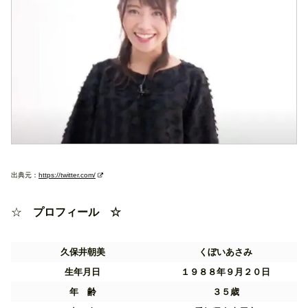
出典元：
https://twitter.com/
☆
プロフィール ☆
久保井朝美
くぼいあさみ
生年月日
１９８８年９月２０日
年 齢
３５歳