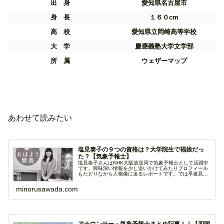
出 身
愛知県名古屋市
身 長
１６０cm
高 校
愛知県立岡崎高等学校
大 学
慶應義塾大学文学部
所 属
ウェザーマップ
あわせて読みたい
塩見泰子の９つの資格は？大学院生で福娘だっ
た？【気象予報士】
塩見泰子さんはNHK大阪放送局で気象予報士として活躍中
です。興味深い情報を少し追いかけてみたりプロフィール
もたどりながら人物像に迫るレポートです。では早速見て
い...
minorusawada.com