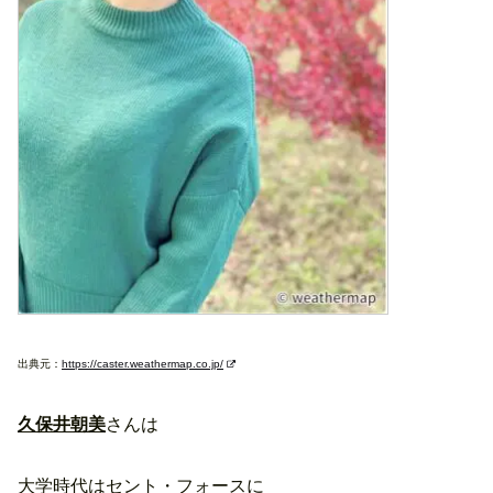
出典元：
https://caster.weathermap.co.jp/
久保井朝美
さんは
大学時代はセント・フォースに