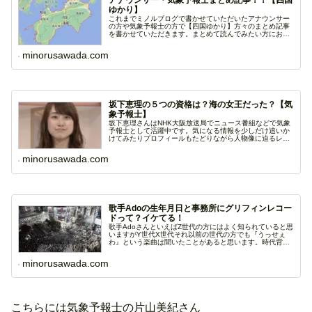
アナウンサー・気象予報士まとめ記事！！【四国
ゆかり】
これまでミノルブログで書かせていただいたアナウンサー
の方や気象予報士の方で【四国ゆかり】方々のまとめ記事
を書かせていただきます。まとめて読んでみたい方におす
すめ...
minorusawada.com
坂下恵理の５つの資格は？海の女王だった？【気
象予報士】
坂下恵理さんはNHK大阪放送局でニュース番組などで気象
予報士として活躍中です。気になる情報を少しだけ追いか
けてみたりプロフィールもたどりながら人物像に迫るレポ
ー...
minorusawada.com
歌手Adoの生年月日と事務所にグリフィンレコー
ドって？イケてる！
歌手AdoさんといえばZ世代の方にはよく知られていると思
いますがY世代X世代それ以前の世代の方でも『うっせぇ
わ』という楽曲は聞いたことがあると思います。時代背
景...
minorusawada.com
こちらには気象予報士の片山美紀さん