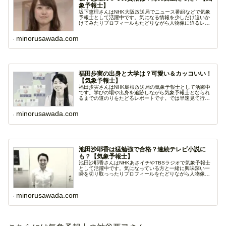
象予報士】
坂下恵理さんはNHK大阪放送局でニュース番組などで気象
予報士として活躍中です。気になる情報を少しだけ追いか
けてみたりプロフィールもたどりながら人物像に迫るレポ
ー...
minorusawada.com
福田歩実の出身と大学は？可愛い＆カッコいい！
【気象予報士】
福田歩実さんはNHK島根放送局の気象予報士として活躍中
です。学びの場や出身を追跡しながら気象予報士となられ
るまでの道のりをたどるレポートです。では早速見て行き
ま...
minorusawada.com
池田沙耶香は猛勉強で合格？連続テレビ小説に
も？【気象予報士】
池田沙耶香さんはNHKあさイチやTBSラジオで気象予報士
として活躍中です。気になっている方と一緒に興味深い一
瞬を切り取っったりプロフィールをたどりながら人物像
に...
minorusawada.com