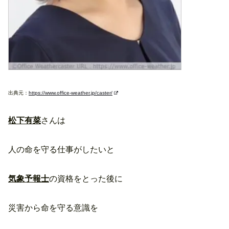
出典元：
https://www.office-weather.jp/caster/
松下有菜
さんは
人の命を守る仕事がしたいと
気象予報士
の資格をとった後に
災害から命を守る意識を