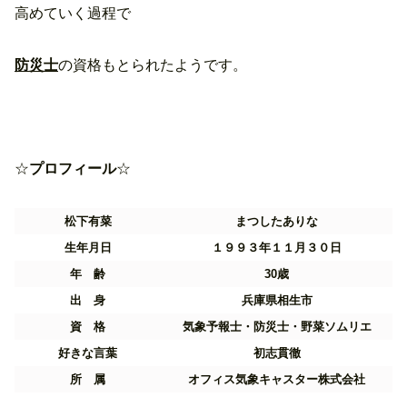
高めていく過程で
防災士
の資格もとられたようです。
☆
プロフィール
☆
松下有菜
まつしたありな
生年月日
１９９３年１１月３０日
年 齢
30歳
出 身
兵庫県相生市
資 格
気象予報士・防災士・野菜ソムリエ
好きな言葉
初志貫徹
所 属
オフィス気象キャスター株式会社