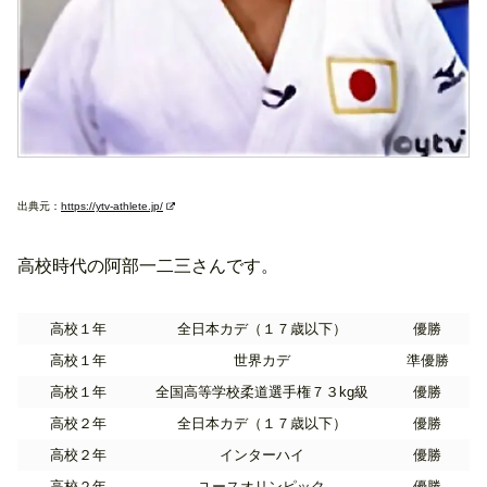
出典元：
https://ytv-athlete.jp/
高校時代の阿部一二三さんです。
高校１年
全日本カデ（１７歳以下）
優勝
高校１年
世界カデ
準優勝
高校１年
全国高等学校柔道選手権７３kg級
優勝
高校２年
全日本カデ（１７歳以下）
優勝
高校２年
インターハイ
優勝
高校２年
ユースオリンピック
優勝