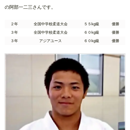
の阿部一二三さんです。
２年
全国中学校柔道大会
５５kg級
優勝
３年
全国中学校柔道大会
６０kg級
優勝
３年
アジアユース
６０kg級
優勝