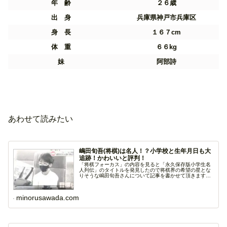
年 齢
２６歳
出 身
兵庫県神戸市兵庫区
身 長
１６７cm
体 重
６６kg
妹
阿部詩
あわせて読みたい
嶋田旬吾(将棋)は名人！？小学校と生年月日も大
追跡！かわいいと評判！
「将棋フォーカス」の内容を見ると「永久保存版小学生名
人列伝」のタイトルを発見したので将棋界の希望の星とな
りそうな嶋田旬吾さんについて記事を書かせて頂きます。
小学...
minorusawada.com