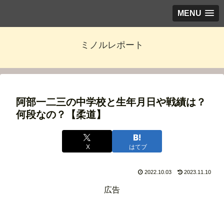
MENU
ミノルレポート
阿部一二三の中学校と生年月日や戦績は？
何段なの？【柔道】
X
はてブ
2022.10.03
2023.11.10
広告