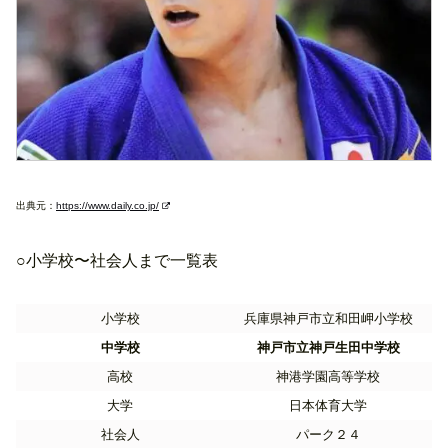
出典元：
https://www.daily.co.jp/
○小学校〜社会人まで一覧表
小学校
兵庫県神戸市立和田岬小学校
中学校
神戸市立神戸生田中学校
高校
神港学園高等学校
大学
日本体育大学
社会人
パーク２４