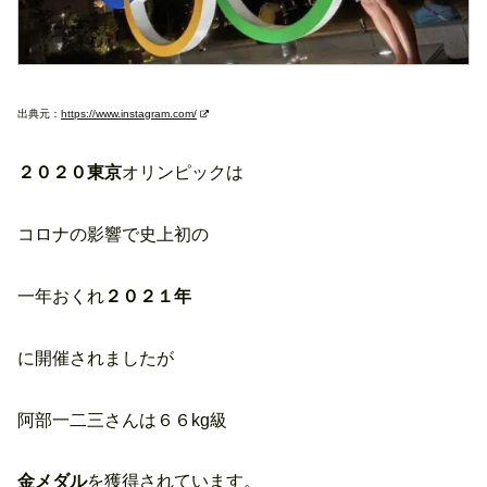
出典元：
https://www.instagram.com/
２０２０東京
オリンピックは
コロナの影響で史上初の
一年おくれ
２０２１年
に開催されましたが
阿部一二三さんは６６kg級
金メダル
を獲得されています。