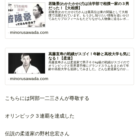
若隆景(わかたかかげ)は法学部で相撲一家の３男
だった！【大相撲】
若隆景(わかたかかげ)さんは最高位は東の関脇として大相
撲で活躍されています。もう少し知りたい情報を追いかけ
てみたりプロフィールもたどりながら人物像に迫るレポー
ト...
minorusawada.com
高藤直寿の戦績がスゴイ！年齢と高校大学も気に
なる！【柔道】
高藤直寿さんは柔道家で男子６０kg級の戦績がスゴイので
オリンピックと世界選手権にグランドスラムをまとめて年
齢や高校大学も追跡してみました。どんな柔道家なのか興
味...
minorusawada.com
こちらには阿部一二三さんが尊敬する
オリンピック３連覇を達成した
伝説の柔道家の野村忠宏さん