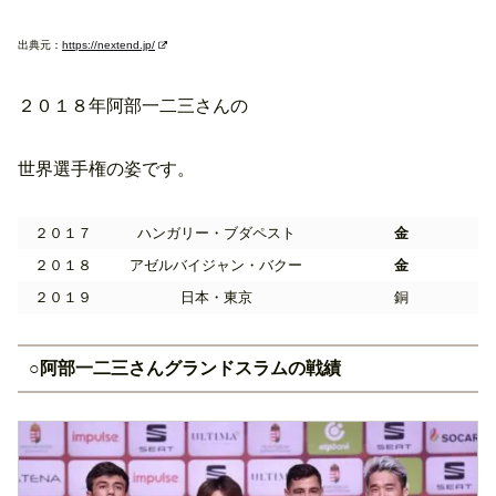
出典元：
https://nextend.jp/
２０１８年阿部一二三さんの
世界選手権の姿です。
２０１７
ハンガリー・ブダペスト
金
２０１８
アゼルバイジャン・バクー
金
２０１９
日本・東京
銅
○阿部一二三さんグランドスラムの戦績