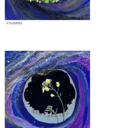
XTh258082