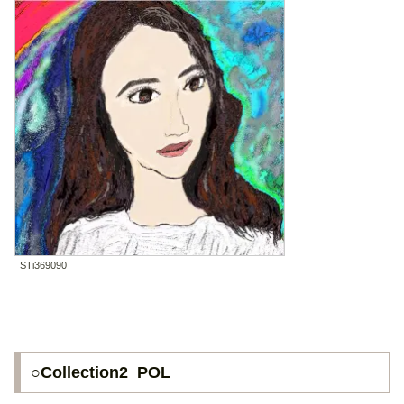
STi369090
○Collection2 POL