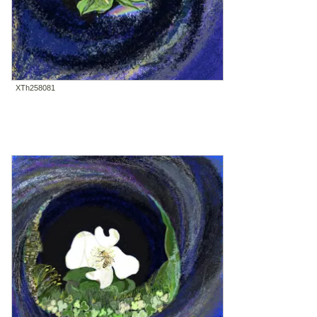
XTh258081