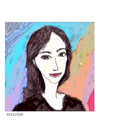
STk117030