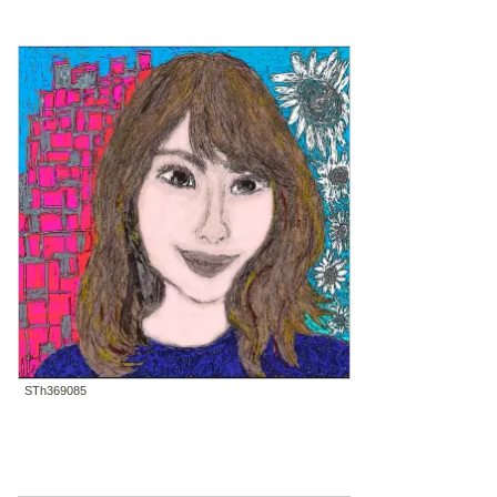
STh369085