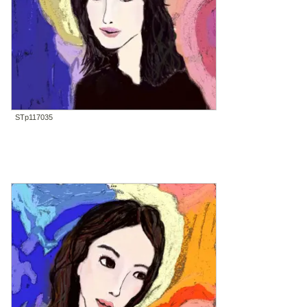
STp117035