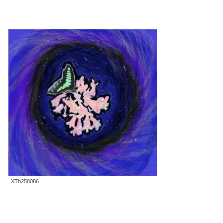
XTh258086