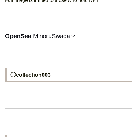
Full image is limited to those who hold NFT
OpenSea
MinoruSwada
◯collection003