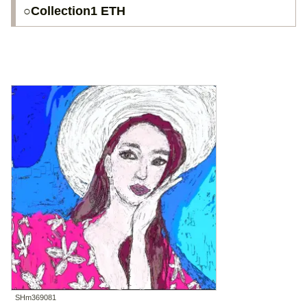
○Collection1 ETH
SHm369081