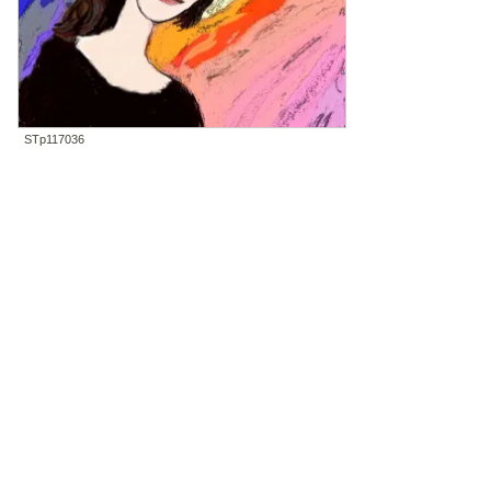
STp117036