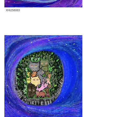
XHt258083