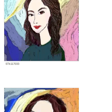
STk117033