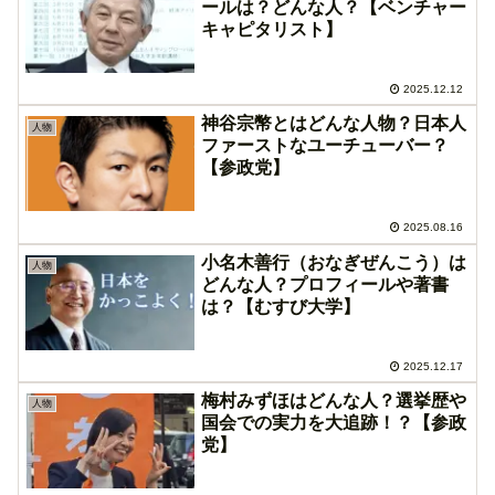
ールは？どんな人？【ベンチャー
キャピタリスト】
2025.12.12
神谷宗幣とはどんな人物？日本人
人物
ファーストなユーチューバー？
【参政党】
2025.08.16
小名木善行（おなぎぜんこう）は
人物
どんな人？プロフィールや著書
は？【むすび大学】
2025.12.17
梅村みずほはどんな人？選挙歴や
人物
国会での実力を大追跡！？【参政
党】