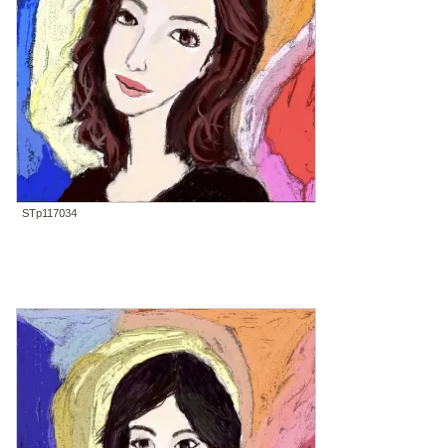
STp117034