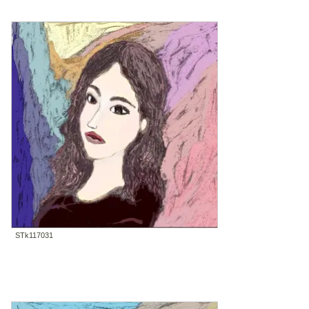
STk117031