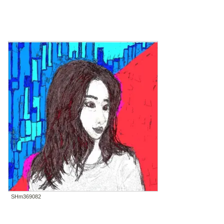
SHm369082