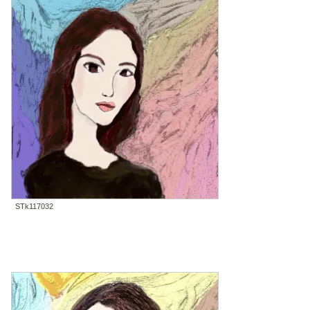
STk117032