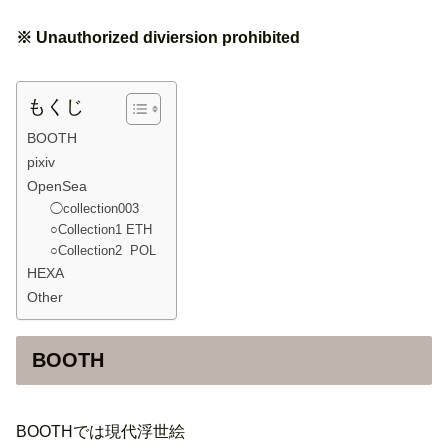
※ Unauthorized diviersion prohibited
もくじ
BOOTH
pixiv
OpenSea
◯collection003
○Collection1 ETH
○Collection2 POL
HEXA
Other
BOOTH
BOOTHでは現代浮世絵