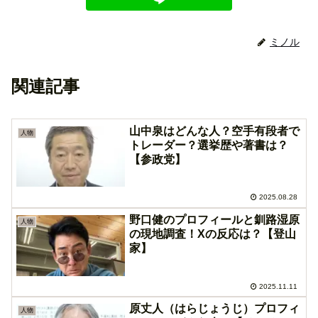
ミノル
関連記事
山中泉はどんな人？空手有段者で
人物
トレーダー？選挙歴や著書は？
【参政党】
2025.08.28
野口健のプロフィールと釧路湿原
人物
の現地調査！Xの反応は？【登山
家】
2025.11.11
原丈人（はらじょうじ）プロフィ
人物