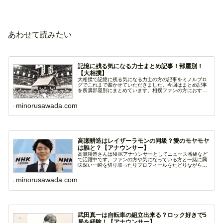
あわせて読みたい
記憶に残る気になる力士まとめ記事！部屋別！
【大相撲】
大相撲で記憶に残る気になる力士の方の記事をミノルブロ
グでこれまで書かせていただきました。今回はまとめ記事
を所属部屋別にまとめています。相撲ファンの方におすす
めで...
minorusawada.com
高瀬耕造はレイザーラモンの同級？愛のモヤモヤ
は誰と？【アナウンサー】
高瀬耕造さんはNHKアナウンサーとしてニュース番組など
で活躍中です。ファンの方や気になっている方と一緒に興
味深い一瞬を切り取ったりプロフィールをたどりながら人
物...
minorusawada.com
武田真一は自転車の組立出来る？ロック好きで5
局を経験！【アナウンサー】