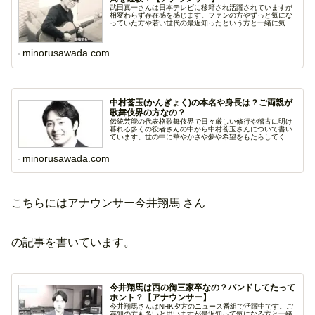
武田真一さんは日本テレビに移籍され活躍されていますが
相変わらず存在感を感じます。ファンの方やずっと気にな
っていた方や若い世代の最近知ったという方と一緒に気に
なる...
minorusawada.com
中村莟玉(かんぎょく)の本名や身長は？ご両親が
歌舞伎界の方なの？
伝統芸能の代表格歌舞伎界で日々厳しい修行や稽古に明け
暮れる多くの役者さんの中から中村莟玉さんについて書い
ています。世の中に華やかさや夢や希望をもたらしてくれ
て時...
minorusawada.com
こちらにはアナウンサー今井翔馬 さん
の記事を書いています。
今井翔馬は西の御三家卒なの？バンドしてたって
ホント？【アナウンサー】
今井翔馬さんはNHK夕方のニュース番組で活躍中です。ご
存知の方も多いと思いますが最近知って気になる方と一緒