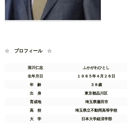
☆
プロフィール
☆
深川仁志
ふかがわひとし
生年月日
１９８５年４月２８日
年 齢
３８歳
出 身
東京都品川区
育成地
埼玉県蓮田市
高 校
埼玉県立不動岡高等学校
大 学
日本大学経済学部