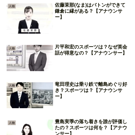
佐藤茉那(なま)はバトンができて
人物
鎌倉に縁がある？【アナウンサ
ー】
片平和宏のスポーツは？なぜ英会
人物
話が得意なの？【アナウンサー】
竜田理史は乗り鉄で離島めぐり好
人物
き？スポーツは？【アナウンサ
ー】
豊島実季の落ち着きを誰が評価し
人物
たの？スポーツは何を？【アナウ
ンサー】