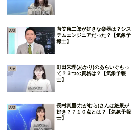
向笠康二郎が好きな楽器は？シス
人物
テムエンジニアだった？【気象予
報士】
町田朱理(あかり)のあらいぐもっ
人物
て？３つの資格は？【気象予報
士】
長村真里(ながむら)さんは絶景が
人物
好き？７１０点とは？【気象予報
士】