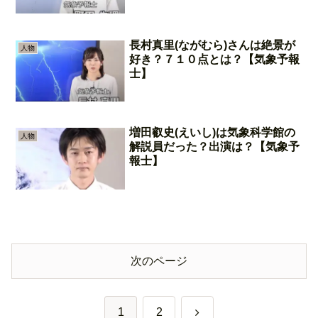
長村真里(ながむら)さんは絶景が
人物
好き？７１０点とは？【気象予報
士】
増田叡史(えいし)は気象科学館の
人物
解説員だった？出演は？【気象予
報士】
次のページ
次
1
2