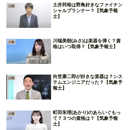
土井邦裕は野鳥好きなファイナン
人物
シャルプランナー？【気象予報
士】
川端美朝(みさ)は楽器を弾く？資
人物
格はいつ取得？【気象予報士】
向笠康二郎が好きな楽器は？シス
人物
テムエンジニアだった？【気象予
報士】
町田朱理(あかり)のあらいぐもっ
人物
て？３つの資格は？【気象予報
士】