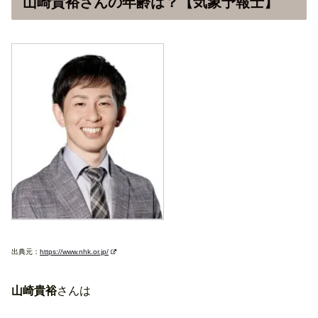
山崎貴裕さんの年齢は？【気象予報士】
出典元：
https://www.nhk.or.jp/
山崎貴裕
さんは