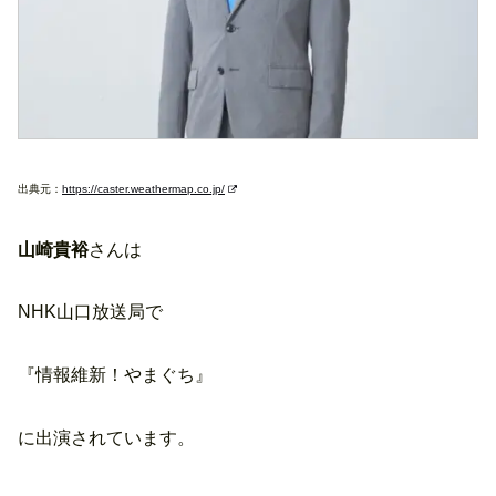
出典元：
https://caster.weathermap.co.jp/
山崎貴裕
さんは
NHK山口放送局で
『情報維新！やまぐち』
に出演されています。