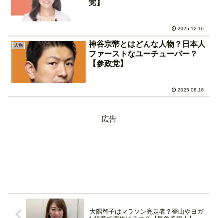
党】
2025.12.16
神谷宗幣とはどんな人物？日本人
人物
ファーストなユーチューバー？
【参政党】
2025.08.16
広告
大隅智子はマラソン完走者？登山やヨガ