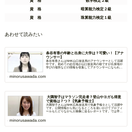
資 格
数学検定２級
資 格
暗算能力検定２級
資 格
珠算能力検定１級
あわせて読みたい
条谷有香の年齢と出身に大学は？可愛い！【アナ
ウンサー】
条谷有香さんはNHK山口放送局のアナウンサーとして活躍
中です。初めての赴任地が山口放送局の様ですが出身地や
学びの場所などの情報を収集してアナウンサーになられる
ま...
minorusawada.com
大隅智子はマラソン完走者？登山やヨガも得意
で資格は７つ？【気象予報士】
大隅智子さんはNHK広島放送局で気象予報士として活躍中
です。公開情報から気になるところを追いかけてプロフィ
ールもたどりながら人物像に迫るレポートです。では早速
見...
minorusawada.com