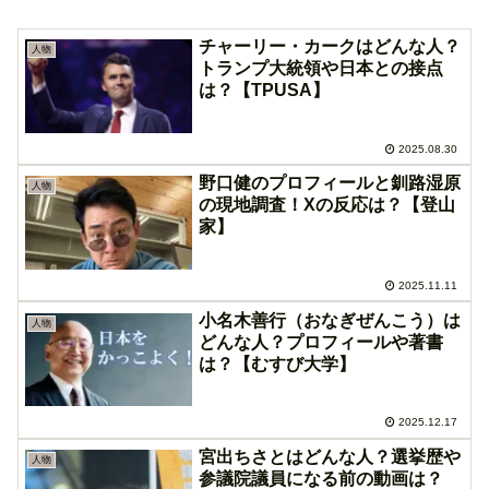
チャーリー・カークはどんな人？
人物
トランプ大統領や日本との接点
は？【TPUSA】
2025.08.30
野口健のプロフィールと釧路湿原
人物
の現地調査！Xの反応は？【登山
家】
2025.11.11
小名木善行（おなぎぜんこう）は
人物
どんな人？プロフィールや著書
は？【むすび大学】
2025.12.17
宮出ちさとはどんな人？選挙歴や
人物
参議院議員になる前の動画は？