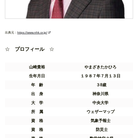
出典元：
https://www.nhk.or.jp/
☆
プロフィール
☆
山崎貴裕
やまざきたかひろ
生年月日
１９８７年７月１３日
年
齢
３8歳
出 身
神奈川県
大 学
中央大学
所 属
ウェザーマップ
資 格
気象予報士
資 格
防災士