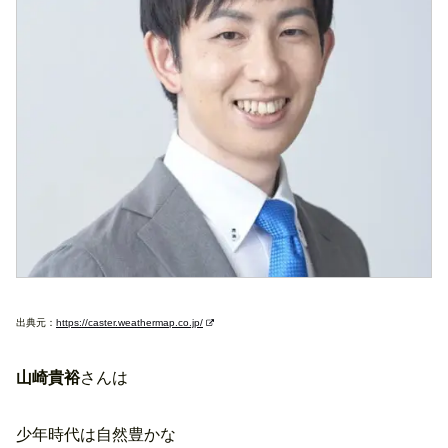
出典元：
https://caster.weathermap.co.jp/
山崎貴裕
さんは
少年時代は自然豊かな