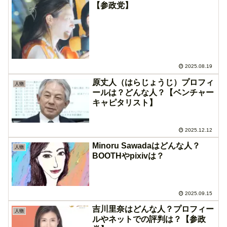
【参政党】
2025.08.19
原丈人（はらじょうじ）プロフィ
人物
ールは？どんな人？【ベンチャー
キャピタリスト】
2025.12.12
Minoru Sawadaはどんな人？
人物
BOOTHやpixivは？
2025.09.15
吉川里奈はどんな人？プロフィー
人物
ルやネットでの評判は？【参政