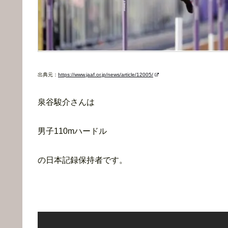
出典元：
https://www.jaaf.or.jp/news/article/12005/
泉谷駿介さんは
男子110mハードル
の日本記録保持者です。