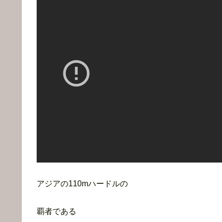
アジアの110mハードルの
覇者である