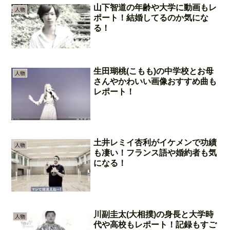
山下智道の年齢や大学に動画もレ
人物
ポート！結婚してるのか気にな
る！
生田瑚桃(こもも)の中学校とお母
人物
さんやかわいい画像おすすめ曲も
レポート！
土井レミイ杏利がイケメンで功績
人物
も凄い！フランス語や婚約者も気
になる！
川副圭太(大相撲)の身長と大学時
人物
代や高校もレポート！記録もすご