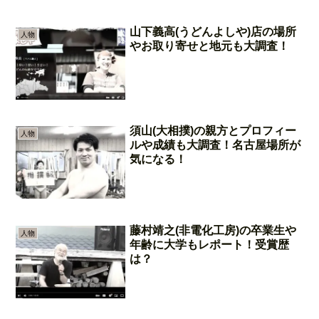
山下義高(うどんよしや)店の場所
人物
やお取り寄せと地元も大調査！
須山(大相撲)の親方とプロフィー
人物
ルや成績も大調査！名古屋場所が
気になる！
藤村靖之(非電化工房)の卒業生や
人物
年齢に大学もレポート！受賞歴
は？