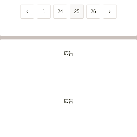
前
次
1
24
25
26
へ
へ
広告
広告